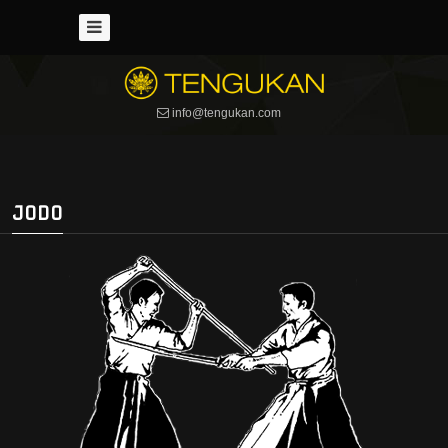
News
Chi
siamo
info@tengukan.com
Storia
Kendo
Storia
JODO
Armi
Armatura
Maestri
Orari
Kenjutsu
Storia