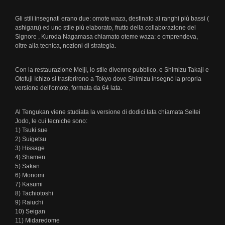
Iaido
Gli stili insegnati erano due: omote waza, destinato ai ranghi più bassi (
Storia
ashigaru) ed uno stile più elaborato, frutto della collaborazione del
Signore , Kuroda Nagamasa chiamato oteme waza: e cmprendeva,
oltre alla tecnica, nozioni di strategia.
Orari
Jodo
Con la restaurazione Meiji, lo stile divenne pubblico, e Shimizu Takaji e
Otofuji Ichizo si trasferirono a Tokyo dove Shimizu insegnò la propria
Storia
versione dell'omote, formata da 64 lata.
Orari
Al Tengukan viene studiata la versione di dodici lata chiamata Seitei
Jodo, le cui tecniche sono:
Galleria
1) Tsuki sue
2) Suigetsu
Kendo
3) Hissage
4) Shamen
5) Sakan
Kenjutsu
6) Monomi
7) Kasumi
Contatti
8) Tachiotoshi
9) Raiuchi
10) Seigan
11) Midaredome