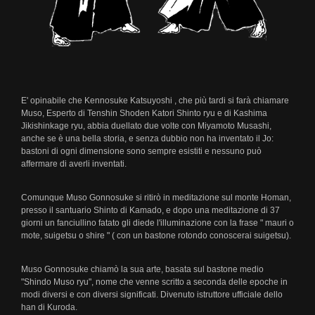
di
TSKSR
Armi
Kenjutsu
E' opinabile che Kennosuke Katsuyoshi , che più tardi si farà chiamare
Bojutsu
Muso, Esperto di Tenshin Shoden Katori Shinto ryu e di Kashima
Jikishinkage ryu, abbia duellato due volte con Miyamoto Musashi,
Naginatajutsu
anche se è una bella storia, e senza dubbio non ha inventato il Jo:
bastoni di ogni dimensione sono sempre esistiti e nessuno può
Sojutsu
affermare di averli inventati.
Ryoto
Comunque Muso Gonnosuke si ritirò in meditazione sul monte Homan,
/
presso il santuario Shinto di Kamado, e dopo una meditazione di 37
Kodachi
giorni un fanciullino fatato gli diede l'illuminazione con la frase " mauri o
mote, suigetsu o shire " ( con un bastone rotondo conoscerai suigetsu).
Iaijutsu
Maestri
Muso Gonnosuke chiamò la sua arte, basata sul bastone medio
"Shindo Muso ryu", nome che venne scritto a seconda delle epoche in
modi diversi e con diversi significati. Divenuto istruttore ufficiale dello
Orari
han di Kuroda.