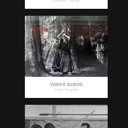
Kenjutsu
,
TSKSR
YOSHIO SUGINO
Jodan
,
Kenjutsu