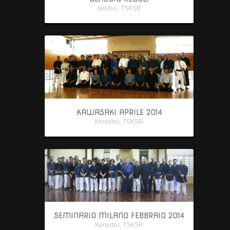
Iaijutsu
,
TSKSR
KAWASAKI APRILE 2014
Kenjutsu
,
TSKSR
SEMINARIO MILANO FEBBRAIO 2014
Kenjutsu
,
TSKSR