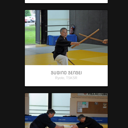
di
TSKSR
Armi
Kenjutsu
Bojutsu
Naginatajutsu
Sojutsu
SUGINO SENSEI
Ryoto
Ryoto
,
TSKSR
/
Kodachi
Iaijutsu
Maestri
Orari