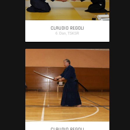
Iaido
Storia
Orari
CLAUDIO REGOLI
6. Dan
,
TSKSR
Jodo
Storia
Orari
Galleria
Kendo
Kenjutsu
Contatti
CLAUDIO REGOLI