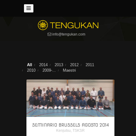
News
Chi
siamo
info@tengukan.com
Storia
Kendo
Storia
All
2014
2013
2012
2011
2010
2009-...
Maestri
Armi
Armatura
Maestri
Orari
Kenjutsu
SEMINARIO BRUSSELS AGOSTO 2014
Kenjutsu
,
TSKSR
Storia