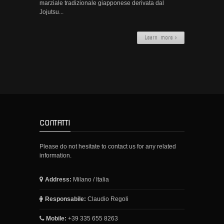
marziale tradizionale giapponese derivata dal
Iaido
Jojutsu...
Storia
Learn more
Orari
Jodo
Storia
Orari
CONTATTI
Galleria
Please do not hesitate to contact us for any related
Kendo
information.
Kenjutsu
Address:
Milano / Italia
Contatti
Responsabile:
Claudio Regoli
Mobile:
+39 335 655 8263