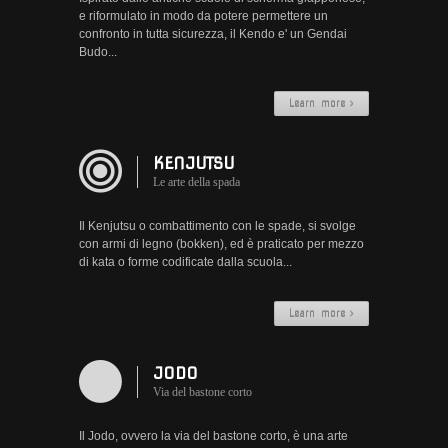
di
e riformulato in modo da potere permettere un
TSKSR
confronto in tutta sicurezza, il Kendo e' un Gendai
Budo...
Armi
Learn more
Kenjutsu
Bojutsu
KENJUTSU
Le arte della spada
Naginatajutsu
Sojutsu
Il Kenjutsu o combattimento con le spade, si svolge
con armi di legno (bokken), ed è praticato per mezzo
di kata o forme codificate dalla scuola...
Ryoto
/
Kodachi
Learn more
Iaijutsu
JODO
Maestri
Via del bastone corto
Orari
Il Jodo, ovvero la via del bastone corto, è una arte