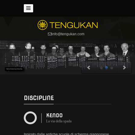
News
Chi
siamo
info@tengukan.com
Storia
Kendo
Storia
Tenshin Shoden Katori Shinto Ryu
Armi
Armatura
Maestri
DISCIPLINE
Orari
KENDO
Kenjutsu
La via della spada
Storia
Ispirato dalle antiche scuole di scherma giapponese,